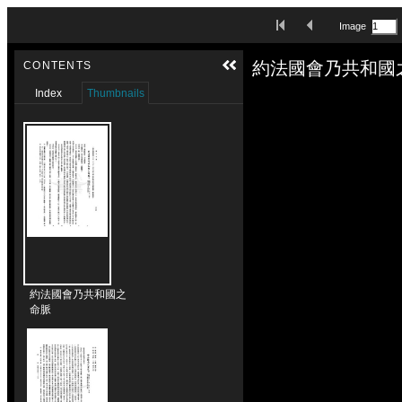
Skip to downloads and alternative formats
First Image
Previous Image
Image
Media Viewer
約法國會乃共和國
CONTENTS
Index
Thumbnails
約法國會乃共和國之
命脈