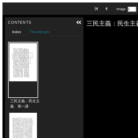
Skip to downloads and alternative formats
First Image
Previous Image
Image
Media Viewer
三民主義：民生主
CONTENTS
Index
Thumbnails
三民主義：民生主
義 第一講