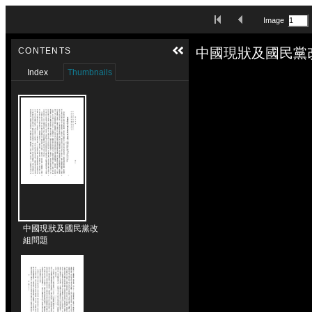
Skip to downloads and alternative formats
First Image
Previous Image
Image
Media Viewer
中國現狀及國民黨
CONTENTS
Index
Thumbnails
中國現狀及國民黨改
組問題