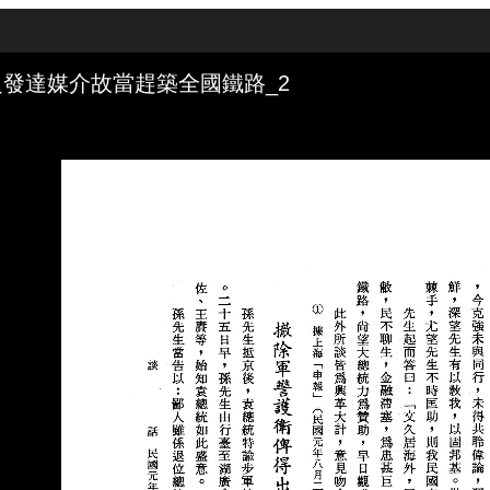
發達媒介故當趕築全國鐵路_2