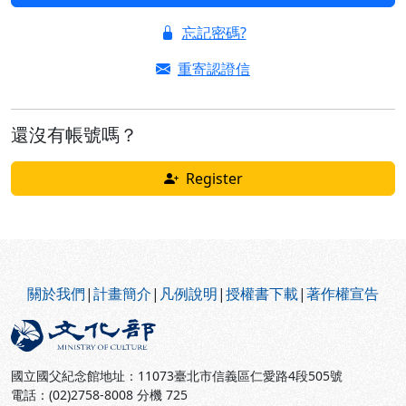
忘記密碼?
重寄認證信
還沒有帳號嗎？
Register
:::
關於我們
|
計畫簡介
|
凡例說明
|
授權書下載
|
著作權宣告
國立國父紀念館地址：11073臺北市信義區仁愛路4段505號
電話：(02)2758-8008 分機 725