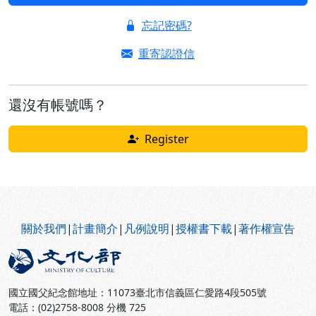
忘記密碼?
重寄認證信
還沒有帳號嗎？
Register
:::
關於我們
|
計畫簡介
|
凡例說明
|
授權書下載
|
著作權宣告
國立國父紀念館地址：11073臺北市信義區仁愛路4段505號
電話：(02)2758-8008 分機 725