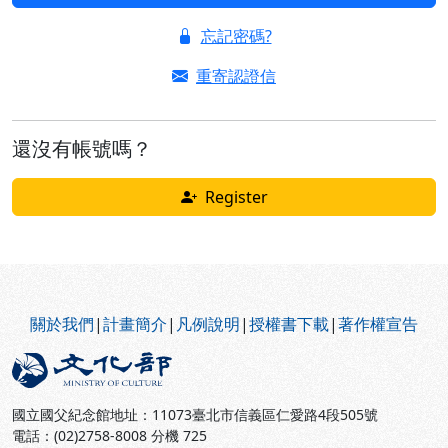
忘記密碼?
重寄認證信
還沒有帳號嗎？
Register
:::
關於我們
|
計畫簡介
|
凡例說明
|
授權書下載
|
著作權宣告
國立國父紀念館地址：11073臺北市信義區仁愛路4段505號
電話：(02)2758-8008 分機 725