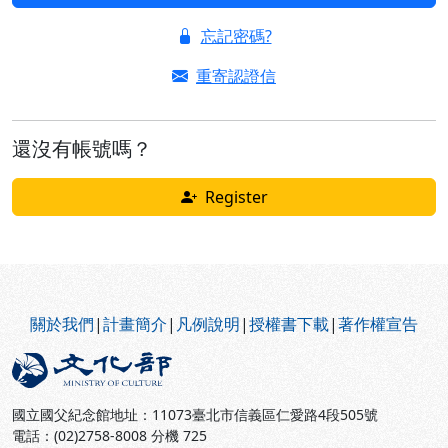
忘記密碼?
重寄認證信
還沒有帳號嗎？
Register
:::
關於我們
|
計畫簡介
|
凡例說明
|
授權書下載
|
著作權宣告
國立國父紀念館地址：11073臺北市信義區仁愛路4段505號
電話：(02)2758-8008 分機 725