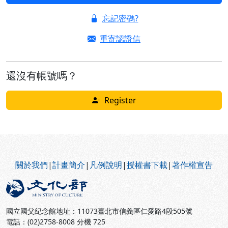
忘記密碼?
重寄認證信
還沒有帳號嗎？
Register
:::
關於我們
|
計畫簡介
|
凡例說明
|
授權書下載
|
著作權宣告
國立國父紀念館地址：11073臺北市信義區仁愛路4段505號
電話：(02)2758-8008 分機 725