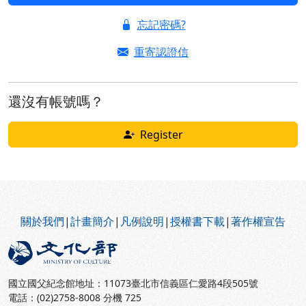
忘記密碼?
重寄認證信
還沒有帳號嗎？
Register
:::
關於我們
|
計畫簡介
|
凡例說明
|
授權書下載
|
著作權宣告
國立國父紀念館地址：11073臺北市信義區仁愛路4段505號
電話：(02)2758-8008 分機 725