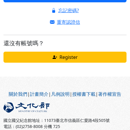
忘記密碼?
重寄認證信
還沒有帳號嗎？
Register
:::
關於我們
|
計畫簡介
|
凡例說明
|
授權書下載
|
著作權宣告
國立國父紀念館地址：11073臺北市信義區仁愛路4段505號
電話：(02)2758-8008 分機 725