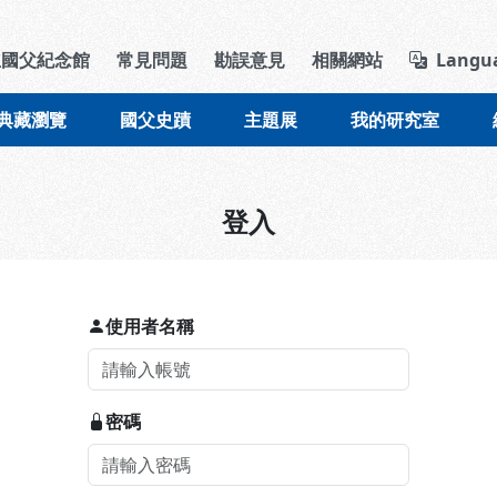
導覽列區塊
立國父紀念館
常見問題
勘誤意見
相關網站
Langu
典藏瀏覽
國父史蹟
主題展
我的研究室
登入
使用者名稱
密碼