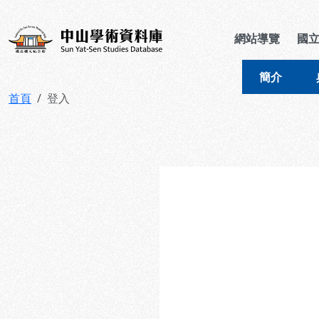
跳到主要內容
:::
:::
中山學術資料庫
網站導覽
國
簡介
首頁
登入