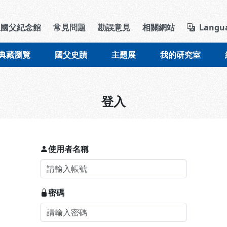
導覽列區塊
立國父紀念館
常見問題
勘誤意見
相關網站
Langu
典藏瀏覽
國父史蹟
主題展
我的研究室
登入
使用者名稱
密碼