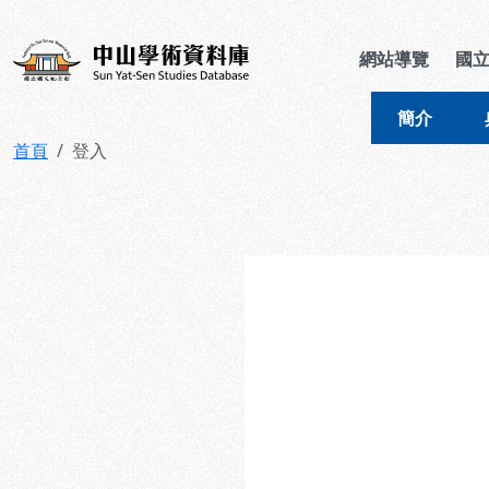
跳到主要內容
:::
:::
中山學術資料庫
網站導覽
國
簡介
首頁
登入