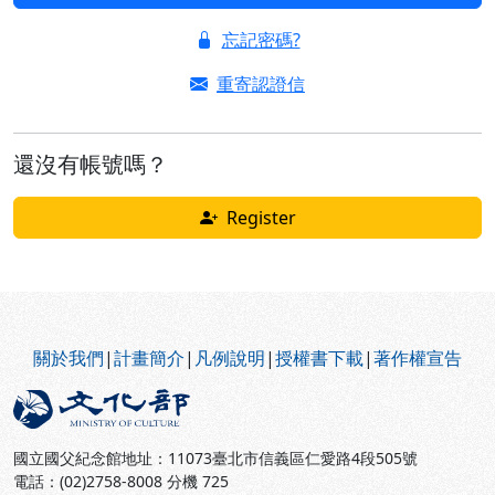
忘記密碼?
重寄認證信
還沒有帳號嗎？
Register
:::
關於我們
|
計畫簡介
|
凡例說明
|
授權書下載
|
著作權宣告
國立國父紀念館地址：11073臺北市信義區仁愛路4段505號
電話：(02)2758-8008 分機 725