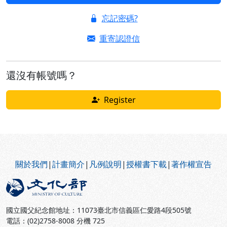
忘記密碼?
重寄認證信
還沒有帳號嗎？
Register
:::
關於我們
|
計畫簡介
|
凡例說明
|
授權書下載
|
著作權宣告
國立國父紀念館地址：11073臺北市信義區仁愛路4段505號
電話：(02)2758-8008 分機 725