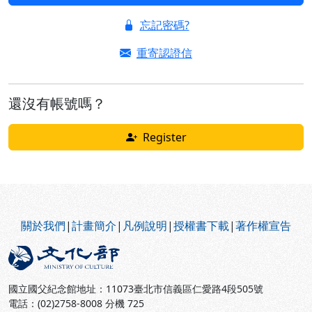
忘記密碼?
重寄認證信
還沒有帳號嗎？
Register
:::
關於我們
|
計畫簡介
|
凡例說明
|
授權書下載
|
著作權宣告
國立國父紀念館地址：11073臺北市信義區仁愛路4段505號
電話：(02)2758-8008 分機 725