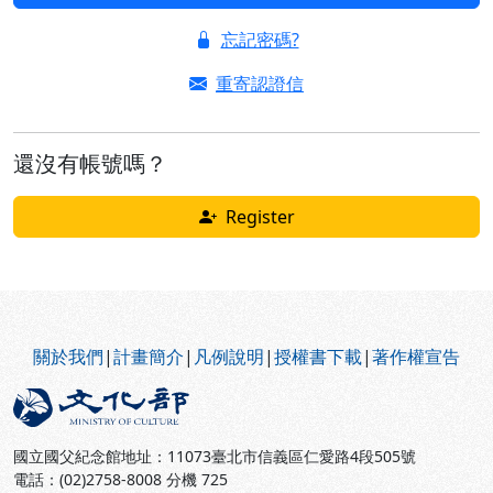
忘記密碼?
重寄認證信
還沒有帳號嗎？
Register
:::
關於我們
|
計畫簡介
|
凡例說明
|
授權書下載
|
著作權宣告
國立國父紀念館地址：11073臺北市信義區仁愛路4段505號
電話：(02)2758-8008 分機 725