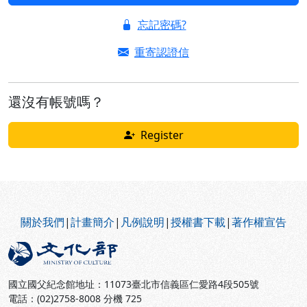
忘記密碼?
重寄認證信
還沒有帳號嗎？
Register
:::
關於我們
|
計畫簡介
|
凡例說明
|
授權書下載
|
著作權宣告
國立國父紀念館地址：11073臺北市信義區仁愛路4段505號
電話：(02)2758-8008 分機 725