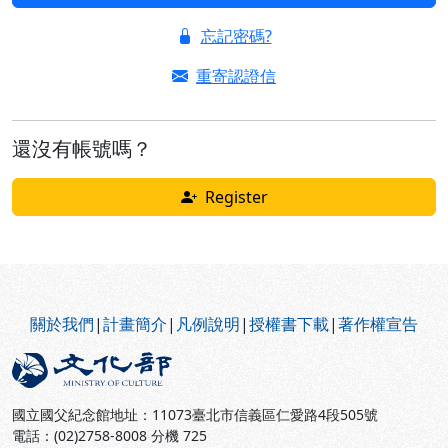
忘記密碼?
重寄認證信
還沒有帳號嗎？
Register
:::
關於我們
|
計畫簡介
|
凡例說明
|
授權書下載
|
著作權宣告
國立國父紀念館地址：11073臺北市信義區仁愛路4段505號
電話：(02)2758-8008 分機 725