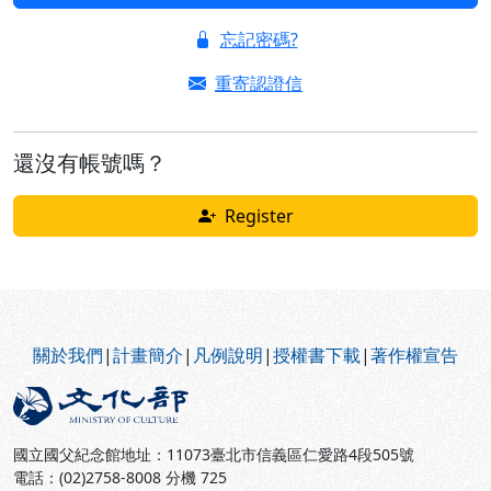
忘記密碼?
重寄認證信
還沒有帳號嗎？
Register
:::
關於我們
|
計畫簡介
|
凡例說明
|
授權書下載
|
著作權宣告
國立國父紀念館地址：11073臺北市信義區仁愛路4段505號
電話：(02)2758-8008 分機 725