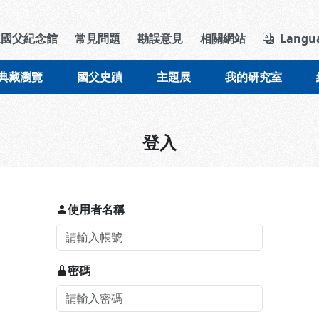
導覽列區塊
立國父紀念館
常見問題
勘誤意見
相關網站
Langu
典藏瀏覽
國父史蹟
主題展
我的研究室
登入
使用者名稱
密碼