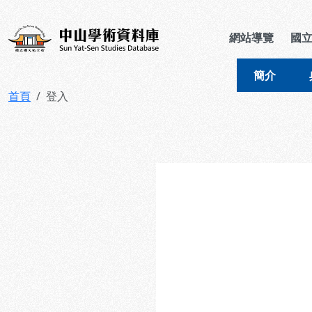
跳到主要內容
:::
:::
中山學術資料庫
網站導覽
國
簡介
首頁
登入