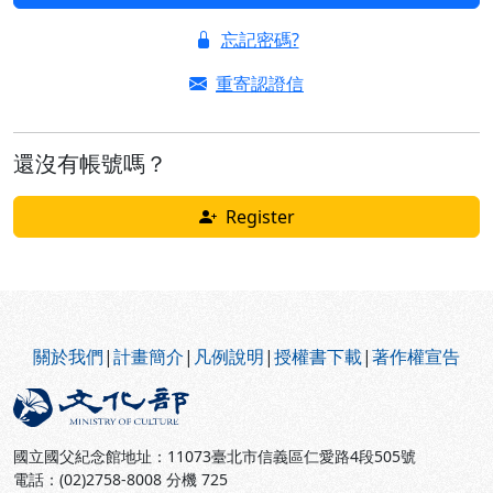
忘記密碼?
重寄認證信
還沒有帳號嗎？
Register
:::
關於我們
|
計畫簡介
|
凡例說明
|
授權書下載
|
著作權宣告
國立國父紀念館地址：11073臺北市信義區仁愛路4段505號
電話：(02)2758-8008 分機 725