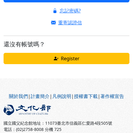
忘記密碼?
重寄認證信
還沒有帳號嗎？
Register
:::
關於我們
|
計畫簡介
|
凡例說明
|
授權書下載
|
著作權宣告
國立國父紀念館地址：11073臺北市信義區仁愛路4段505號
電話：(02)2758-8008 分機 725