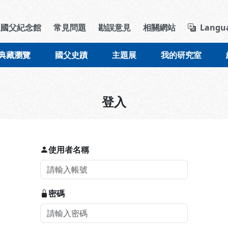
導覽列區塊
立國父紀念館
常見問題
勘誤意見
相關網站
Langu
典藏瀏覽
國父史蹟
主題展
我的研究室
登入
使用者名稱
密碼