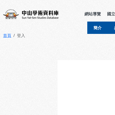
跳到主要內容
:::
:::
中山學術資料庫
網站導覽
國
簡介
首頁
登入