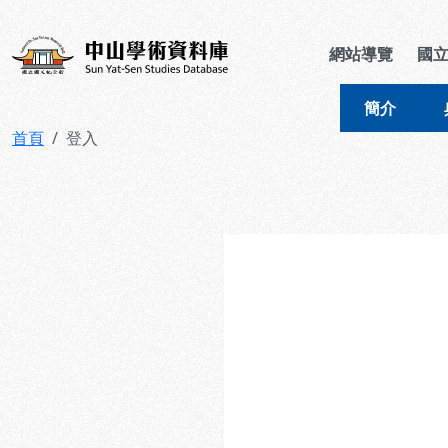
跳到主要內容
:::
:::
中山學術資料庫
網站導覽
國
簡介
首頁
登入