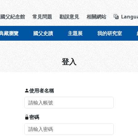
導覽列區塊
立國父紀念館
常見問題
勘誤意見
相關網站
Langu
典藏瀏覽
國父史蹟
主題展
我的研究室
登入
使用者名稱
密碼