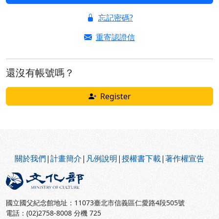
忘記密碼?
重寄認證信
還沒有帳號嗎？
Register
:::
關於我們
|
計畫簡介
|
凡例說明
|
授權書下載
|
著作權宣告
國立國父紀念館地址：11073臺北市信義區仁愛路4段505號
電話：(02)2758-8008 分機 725