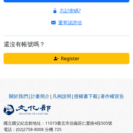
忘記密碼?
重寄認證信
還沒有帳號嗎？
Register
:::
關於我們
|
計畫簡介
|
凡例說明
|
授權書下載
|
著作權宣告
國立國父紀念館地址：11073臺北市信義區仁愛路4段505號
電話：(02)2758-8008 分機 725