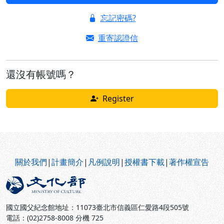
忘記密碼?
重寄認證信
還沒有帳號嗎？
Register
:::
關於我們
|
計畫簡介
|
凡例說明
|
授權書下載
|
著作權宣告
國立國父紀念館地址：11073臺北市信義區仁愛路4段505號
電話：(02)2758-8008 分機 725