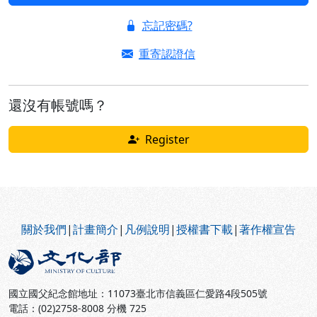
忘記密碼?
重寄認證信
還沒有帳號嗎？
Register
:::
關於我們
|
計畫簡介
|
凡例說明
|
授權書下載
|
著作權宣告
國立國父紀念館地址：11073臺北市信義區仁愛路4段505號
電話：(02)2758-8008 分機 725