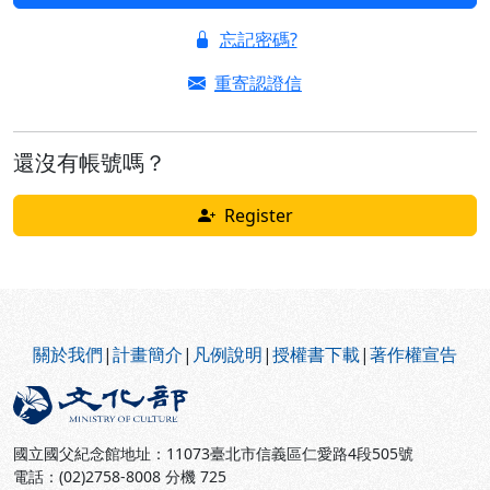
忘記密碼?
重寄認證信
還沒有帳號嗎？
Register
:::
關於我們
|
計畫簡介
|
凡例說明
|
授權書下載
|
著作權宣告
國立國父紀念館地址：11073臺北市信義區仁愛路4段505號
電話：(02)2758-8008 分機 725