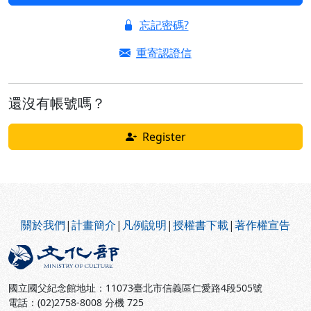
忘記密碼?
重寄認證信
還沒有帳號嗎？
Register
:::
關於我們
|
計畫簡介
|
凡例說明
|
授權書下載
|
著作權宣告
國立國父紀念館地址：11073臺北市信義區仁愛路4段505號
電話：(02)2758-8008 分機 725