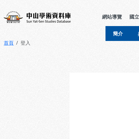
跳到主要內容
:::
:::
中山學術資料庫
網站導覽
國
簡介
首頁
登入