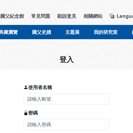
導覽列區塊
立國父紀念館
常見問題
勘誤意見
相關網站
Langu
典藏瀏覽
國父史蹟
主題展
我的研究室
登入
使用者名稱
密碼