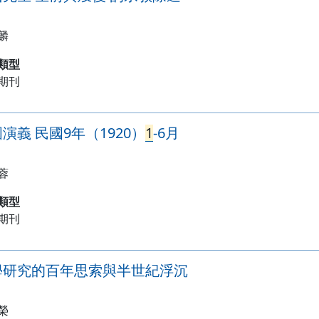
麟
類型
期刊
演義 民國9年（1920）
1
-6月
蓉
類型
期刊
學研究的百年思索與半世紀浮沉
榮