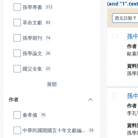
(and "1".text
孫學專書
512
排序方式：
革命文獻
83
孫
孫學期刊
74
勾選
作者
孫學論文
歐素
26
資料
國父全集
25
孫學
展開
孫
作者
勾選
作者
李孔
秦孝儀
76
資料
中華民國開國五十年文獻編纂委員會
35
孫學