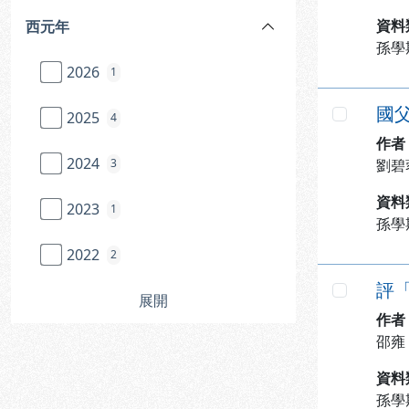
資料
西元年
孫學
2026
1
國
2025
4
勾選
作者
2024
3
劉碧
資料
2023
1
孫學
2022
2
評
展開
勾選
作者
邵雍
資料
孫學