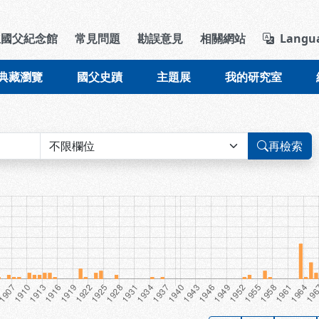
導覽列區塊
立國父紀念館
常見問題
勘誤意見
相關網站
Langu
典藏瀏覽
國父史蹟
主題展
我的研究室
再檢索