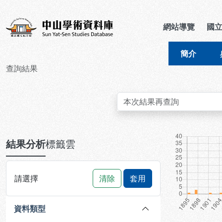
跳到主要內容
:::
:::
中山學術資料庫
網站導覽
國
簡介
查詢結果
:::
結果分析
標籤雲
請選擇
清除
套用
資料類型