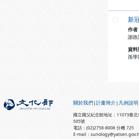
新
勾選
作者
謝政
資料
孫學
:::
關於我們
|
計畫簡介
|
凡例說明
國立國父紀念館地址：11073臺
505號
電話：(02)2758-8008 分機 725
E-mail：sunology@yatsen.gov.