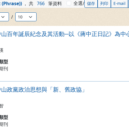
全選
 (Phrase))
，
共
766
筆資料
/
儲存
列印
E-mail
筆數：
/
中山百年誕辰紀念及其活動─以《蔣中正日記》為中
瑛
類型
期刊
中山政黨政治思想與「新、舊政協」
智
類型
期刊