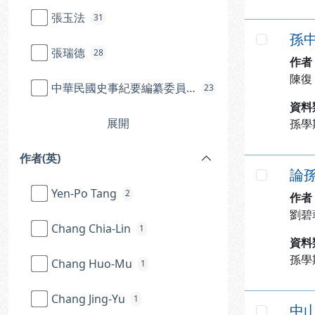
張玉法
31
孫
勾選
張瑞德
28
作者
陳復
中華民國史事紀要編纂委員會
23
資料
展開
孫學
作者(英)
論
勾選
Yen-Po Tang
2
作者
劉碧
Chang Chia-Lin
1
資料
孫學
Chang Huo-Mu
1
Chang Jing-Yu
1
中