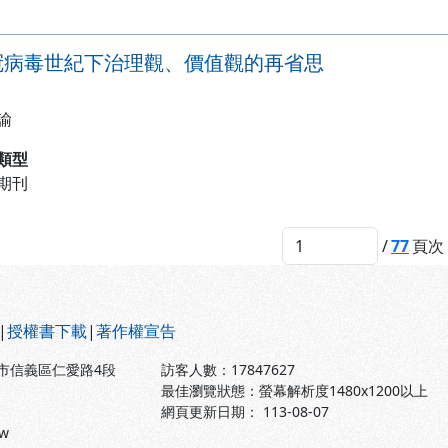
冠病毒世紀下治理觀、價值觀的再省思
諭
類型
期刊
/
77
頁次
|
授權書下載
|
著作權宣告
北市信義區仁愛路4段
訪客人數：
17847627
最佳瀏覽狀態：螢幕解析度1480x1200以上
網頁更新日期： 113-08-07
tw