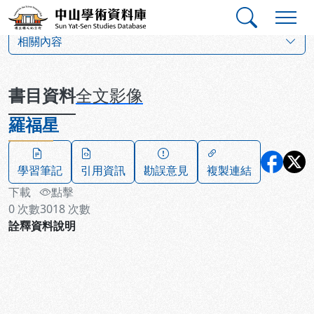
跳到主要內容
:::
:::
中山學術資料庫
:::
相關內容
書目資料
全文影像
羅福星
學習筆記
引用資訊
勘誤意見
複製連結
下載
點擊
0
次數
3018
次數
詮釋資料說明